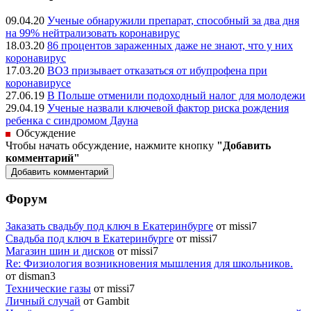
09.04.20
Ученые обнаружили препарат, способный за два дня
на 99% нейтрализовать коронавирус
18.03.20
86 процентов зараженных даже не знают, что у них
коронавирус
17.03.20
ВОЗ призывает отказаться от ибупрофена при
коронавирусе
27.06.19
В Польше отменили подоходный налог для молодежи
29.04.19
Ученые назвали ключевой фактор риска рождения
ребенка с синдромом Дауна
Обсуждение
Чтобы начать обсуждение, нажмите кнопку
"Добавить
комментарий"
Форум
Заказать свадьбу под ключ в Екатеринбурге
от missi7
Cвадьба под ключ в Екатеринбурге
от missi7
Магазин шин и дисков
от missi7
Re: Физиология возникновения мышления для школьников.
от disman3
Технические газы
от missi7
Личный случай
от Gambit