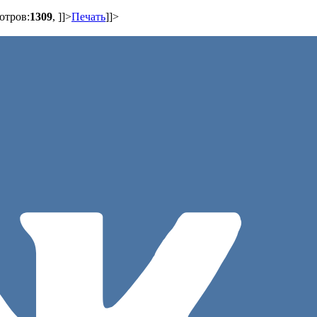
отров:
1309
,
]]>
Печать
]]>