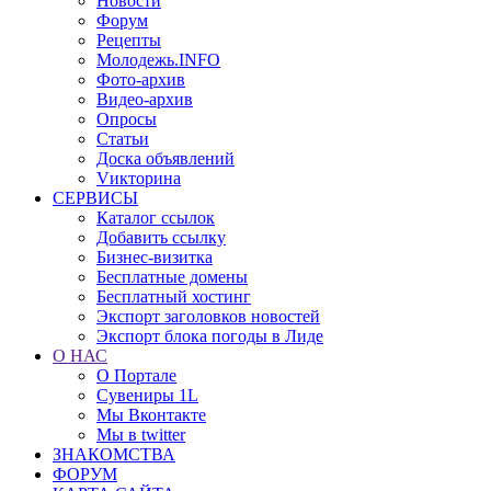
Новости
Форум
Рецепты
Молодежь.INFO
Фото-архив
Видео-архив
Опросы
Статьи
Доска объявлений
Vикторина
СЕРВИСЫ
Каталог ссылок
Добавить ссылку
Бизнес-визитка
Бесплатные домены
Бесплатный хостинг
Экспорт заголовков новостей
Экспорт блока погоды в Лиде
О НАС
О Портале
Сувениры 1L
Мы Вконтакте
Мы в twitter
ЗНАКОМСТВА
ФОРУМ