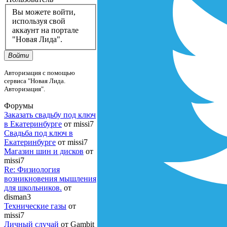
Вы можете войти,
используя свой
аккаунт на портале
"Новая Лида".
Войти
Авторизация с помощью
сервиса "Новая Лида.
Авторизация".
Форумы
Заказать свадьбу под ключ
в Екатеринбурге
от missi7
Cвадьба под ключ в
Екатеринбурге
от missi7
Магазин шин и дисков
от
missi7
Re: Физиология
возникновения мышления
для школьников.
от
disman3
Технические газы
от
missi7
Личный случай
от Gambit