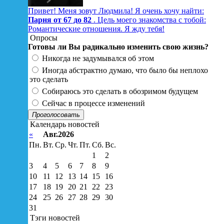
Привет! Меня зовут Людмила! Я очень хочу найти:
Парня от 67 до 82
. Цель моего знакомства с тобой:
Романтические отношения. Я жду тебя!
Опросы
Готовы ли Вы радикально изменить свою жизнь?
Никогда не задумывался об этом
Иногда абстрактно думаю, что было бы неплохо
это сделать
Собираюсь это сделать в обозримом будущем
Сейчас в процессе изменений
Проголосовать
Календарь новостей
«
Авг.2026
Пн.
Вт.
Ср.
Чт.
Пт.
Сб.
Вс.
1
2
3
4
5
6
7
8
9
10
11
12
13
14
15
16
17
18
19
20
21
22
23
24
25
26
27
28
29
30
31
Тэги новостей