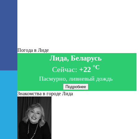
Погода в Лиде
Лида, Беларусь
°C
Сейчас:
+22
Пасмурно, ливневый дождь
Подробнее
Знакомства в городе Лида