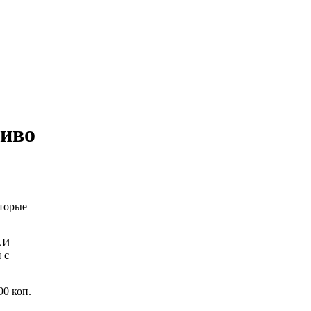
ливо
оторые
 АИ —
 с
0 коп.