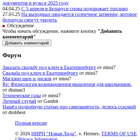
документов в вузы в 2025 году
04.04.25
С 5 апреля в Беларуси снова подорожает топливо
27.03.25
На выходных ожидается солнечное затмение, которое
белорусы смогут увидеть
Обсуждение
Чтобы начать обсуждение, нажмите кнопку
"Добавить
комментарий"
Форум
Заказать свадьбу под ключ в Екатеринбурге
от missi7
Cвадьба под ключ в Екатеринбурге
от missi7
Магазин шин и дисков
от missi7
Re: Физиология возникновения мышления для школьников.
от disman3
Технические газы
от missi7
Личный случай
от Gambit
Нашёл подробную статью про самозанятость, делюсь ссылкой
от drobbest
Полная версия
© 2026
НИРП "Новая Лида"
. v. Hermes.
TERMS OF USE
||
Privacy Information
.