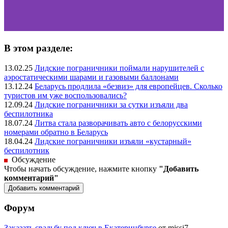
В этом разделе:
13.02.25
Лидские пограничники поймали нарушителей с
аэростатическими шарами и газовыми баллонами
13.12.24
Беларусь продлила «безвиз» для европейцев. Сколько
туристов им уже воспользовались?
12.09.24
Лидские пограничники за сутки изъяли два
беспилотника
18.07.24
Литва стала разворачивать авто с белорусскими
номерами обратно в Беларусь
18.04.24
Лидские пограничники изъяли «кустарный»
беспилотник
Обсуждение
Чтобы начать обсуждение, нажмите кнопку
"Добавить
комментарий"
Форум
Заказать свадьбу под ключ в Екатеринбурге
от missi7