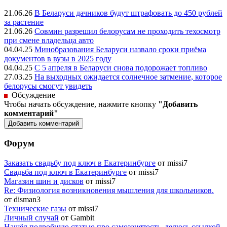
21.06.26
В Беларуси дачников будут штрафовать до 450 рублей
за растение
21.06.26
Совмин разрешил белорусам не проходить техосмотр
при смене владельца авто
04.04.25
Минобразования Беларуси назвало сроки приёма
документов в вузы в 2025 году
04.04.25
С 5 апреля в Беларуси снова подорожает топливо
27.03.25
На выходных ожидается солнечное затмение, которое
белорусы смогут увидеть
Обсуждение
Чтобы начать обсуждение, нажмите кнопку
"Добавить
комментарий"
Форум
Заказать свадьбу под ключ в Екатеринбурге
от missi7
Cвадьба под ключ в Екатеринбурге
от missi7
Магазин шин и дисков
от missi7
Re: Физиология возникновения мышления для школьников.
от disman3
Технические газы
от missi7
Личный случай
от Gambit
Нашёл подробную статью про самозанятость, делюсь ссылкой