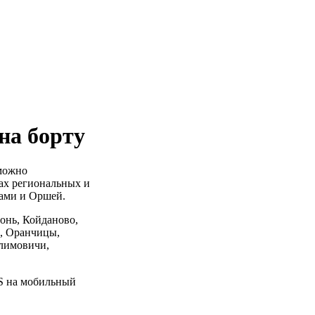
на борту
 можно
дах региональных и
ами и Оршей.
онь, Койданово,
н, Оранчицы,
Климовичи,
MS на мобильный