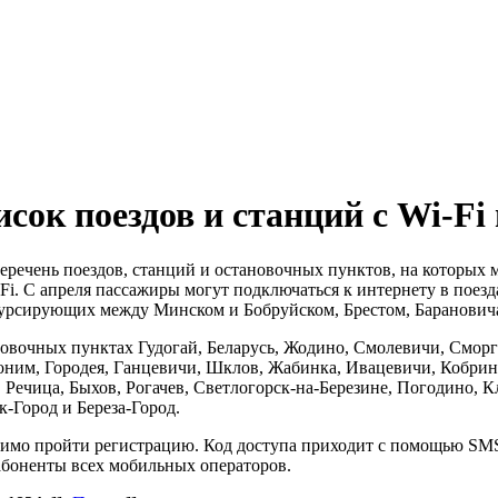
ок поездов и станций с Wi-Fi 
перечень поездов, станций и остановочных пунктов, на которых
i. С апреля пассажиры могут подключаться к интернету в поез
курсирующих между Минском и Бобруйском, Брестом, Баранович
новочных пунктах Гудогай, Беларусь, Жодино, Смолевичи, Сморг
оним, Городея, Ганцевичи, Шклов, Жабинка, Ивацевичи, Кобри
 Речица, Быхов, Рогачев, Светлогорск-на-Березине, Погодино, 
-Город и Береза-Город.
одимо пройти регистрацию. Код доступа приходит с помощью S
абоненты всех мобильных операторов.