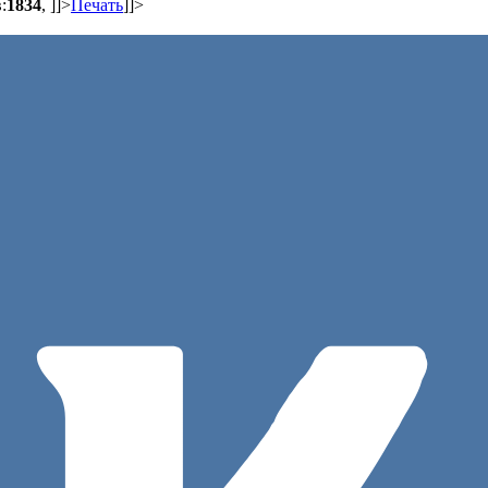
:
1834
,
]]>
Печать
]]>