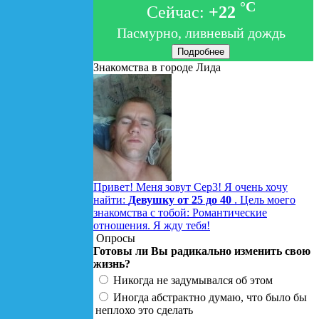
°C
Сейчас:
+22
Пасмурно, ливневый дождь
Подробнее
Знакомства в городе Лида
Привет! Меня зовут Сер3! Я очень хочу
найти:
Девушку от 25 до 40
. Цель моего
знакомства с тобой: Романтические
отношения. Я жду тебя!
Опросы
Готовы ли Вы радикально изменить свою
жизнь?
Никогда не задумывался об этом
Иногда абстрактно думаю, что было бы
неплохо это сделать