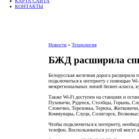
КАРТА САЙТА
КОНТАКТЫ
Новости
»
Технология
БЖД расширила спис
Белорусская железная дорога расширила 
подключиться к интернету с помощью Wi-F
межрегиональных линий бизнес-класса, 
Также Wi-Fi доступен на станциях и оста
Пуховичи, Руденск, Столбцы, Горынь, Сл
Словечно, Тереховка, Терюха, Житковичи,
Коммунары, Слуцк, Солигорск, Волковыск
Чтобы подключиться к интернету, необх
телефон. Воспользоваться услугой могут 