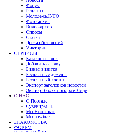
Новости
Форум
Рецепты
Молодежь.INFO
Фото-архив
Видео-архив
Опросы
Статьи
Доска объявлений
Vикторина
СЕРВИСЫ
Каталог ссылок
Добавить ссылку
Бизнес-визитка
Бесплатные домены
Бесплатный хостинг
Экспорт заголовков новостей
Экспорт блока погоды в Лиде
О НАС
О Портале
Сувениры 1L
Мы Вконтакте
Мы в twitter
ЗНАКОМСТВА
ФОРУМ