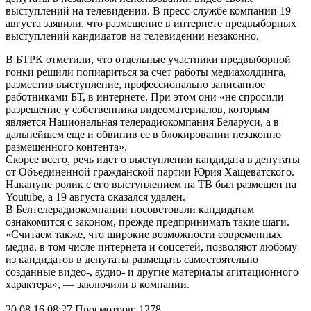
выступлений на телевидении. В пресс-службе компании 19
августа заявили, что размещение в интернете предвыборных
выступлений кандидатов на телевидении незаконно.
В БТРК отметили, что отдельные участники предвыборной
гонки решили попиариться за счет работы медиахолдинга,
разместив выступление, профессионально записанное
работниками БТ, в интернете. При этом они «не спросили
разрешение у собственника видеоматериалов, которым
является Национальная телерадиокомпания Беларуси, а в
дальнейшем еще и обвинив ее в блокировании незаконно
размещенного контента».
Скорее всего, речь идет о выступлении кандидата в депутаты
от Объединенной гражданской партии Юрия Хащеватского.
Накануне ролик с его выступлением на ТВ был размещен на
Youtube, а 19 августа оказался удален.
В Белтелерадиокомпании посоветовали кандидатам
ознакомится с законом, прежде предпринимать такие шаги.
«Считаем также, что широкие возможности современных
медиа, в том числе интернета и соцсетей, позволяют любому
из кандидатов в депутаты размещать самостоятельно
созданные видео-, аудио- и другие материалы агитационного
характера», — заключили в компании.
20.08.16 08:27
Просмотров: 1278