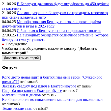
21.06.26
В Беларуси дачников будут штрафовать до 450 рублей
за растение
21.06.26
Совмин разрешил белорусам не проходить техосмотр
при смене владельца авто
04.04.25
Минобразования Беларуси назвало сроки приёма
документов в вузы в 2025 году
04.04.25
С 5 апреля в Беларуси снова подорожает топливо
27.03.25
На выходных ожидается солнечное затмение, которое
белорусы смогут увидеть
Обсуждение
Чтобы начать обсуждение, нажмите кнопку
"Добавить
комментарий"
Форум
Кого люто ненавидит и боится главный герой "Сужебного
романа"?!
от disman3
Заказать свадьбу под ключ в Екатеринбурге
от missi7
Cвадьба под ключ в Екатеринбурге
от missi7
Магазин шин и дисков
от missi7
Re: Физиология возникновения мышления для школьников.
от disman3
Технические газы
от missi7