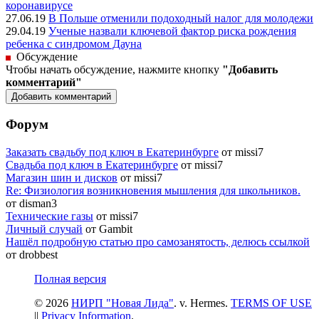
коронавирусе
27.06.19
В Польше отменили подоходный налог для молодежи
29.04.19
Ученые назвали ключевой фактор риска рождения
ребенка с синдромом Дауна
Обсуждение
Чтобы начать обсуждение, нажмите кнопку
"Добавить
комментарий"
Форум
Заказать свадьбу под ключ в Екатеринбурге
от missi7
Cвадьба под ключ в Екатеринбурге
от missi7
Магазин шин и дисков
от missi7
Re: Физиология возникновения мышления для школьников.
от disman3
Технические газы
от missi7
Личный случай
от Gambit
Нашёл подробную статью про самозанятость, делюсь ссылкой
от drobbest
Полная версия
© 2026
НИРП "Новая Лида"
. v. Hermes.
TERMS OF USE
||
Privacy Information
.