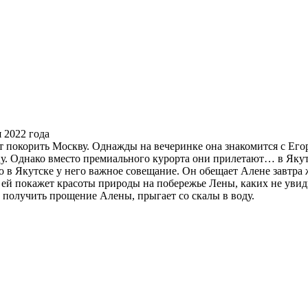
покорить Москву. Однажды на вечеринке она знакомится с Егор
цу. Однако вместо премиального курорта они прилетают… в Якут
о в Якутске у него важное совещание. Он обещает Алене завтра 
он ей покажет красоты природы на побережье Лены, каких не уви
бы получить прощение Алены, прыгает со скалы в воду.