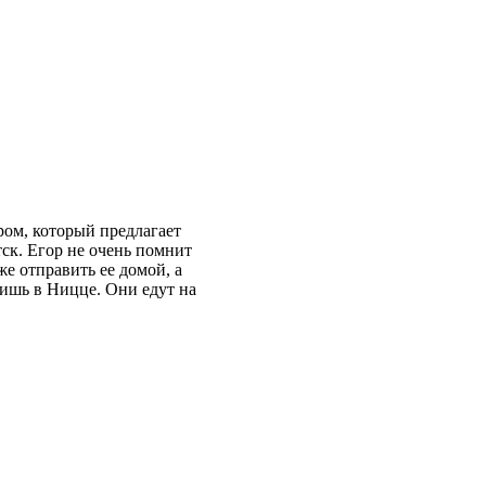
ом, который предлагает
ск. Егор не очень помнит
же отправить ее домой, а
дишь в Ницце. Они едут на