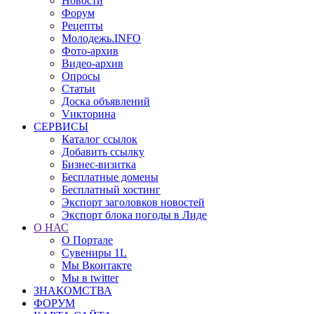
Новости
Форум
Рецепты
Молодежь.INFO
Фото-архив
Видео-архив
Опросы
Статьи
Доска объявлений
Vикторина
СЕРВИСЫ
Каталог ссылок
Добавить ссылку
Бизнес-визитка
Бесплатные домены
Бесплатный хостинг
Экспорт заголовков новостей
Экспорт блока погоды в Лиде
О НАС
О Портале
Сувениры 1L
Мы Вконтакте
Мы в twitter
ЗНАКОМСТВА
ФОРУМ