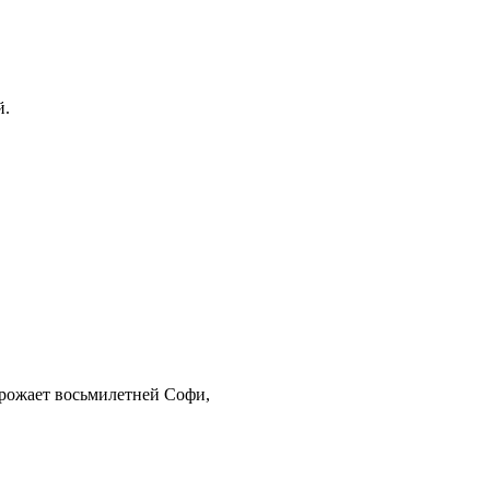
й.
угрожает восьмилетней Софи,