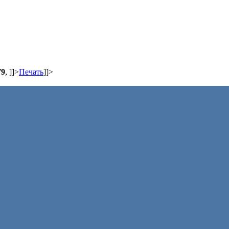
79
,
]]>
Печать
]]>