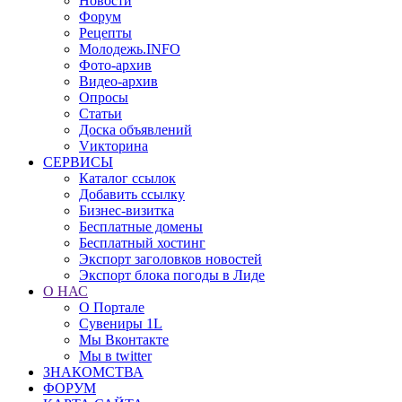
Новости
Форум
Рецепты
Молодежь.INFO
Фото-архив
Видео-архив
Опросы
Статьи
Доска объявлений
Vикторина
СЕРВИСЫ
Каталог ссылок
Добавить ссылку
Бизнес-визитка
Бесплатные домены
Бесплатный хостинг
Экспорт заголовков новостей
Экспорт блока погоды в Лиде
О НАС
О Портале
Сувениры 1L
Мы Вконтакте
Мы в twitter
ЗНАКОМСТВА
ФОРУМ