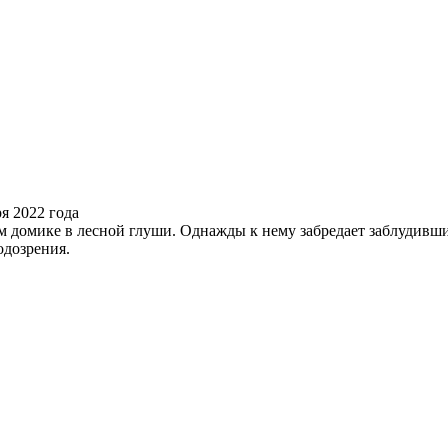
 домике в лесной глуши. Однажды к нему забредает заблудивш
одозрения.