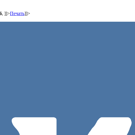
6
,
]]>
Печать
]]>