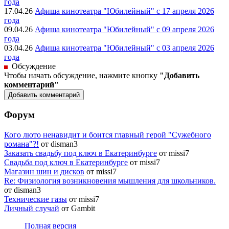
года
17.04.26
Афиша кинотеатра "Юбилейный" c 17 апреля 2026
года
09.04.26
Афиша кинотеатра "Юбилейный" c 09 апреля 2026
года
03.04.26
Афиша кинотеатра "Юбилейный" c 03 апреля 2026
года
Обсуждение
Чтобы начать обсуждение, нажмите кнопку
"Добавить
комментарий"
Форум
Кого люто ненавидит и боится главный герой "Сужебного
романа"?!
от disman3
Заказать свадьбу под ключ в Екатеринбурге
от missi7
Cвадьба под ключ в Екатеринбурге
от missi7
Магазин шин и дисков
от missi7
Re: Физиология возникновения мышления для школьников.
от disman3
Технические газы
от missi7
Личный случай
от Gambit
Полная версия