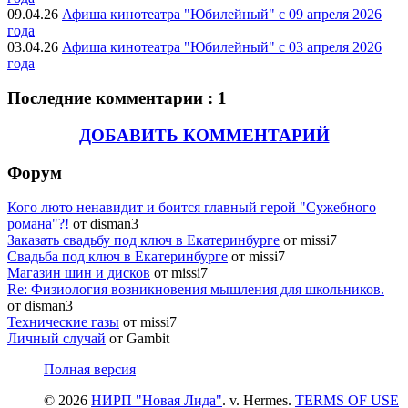
09.04.26
Афиша кинотеатра "Юбилейный" c 09 апреля 2026
года
03.04.26
Афиша кинотеатра "Юбилейный" c 03 апреля 2026
года
Последние комментарии : 1
ДОБАВИТЬ КОММЕНТАРИЙ
Форум
Кого люто ненавидит и боится главный герой "Сужебного
романа"?!
от disman3
Заказать свадьбу под ключ в Екатеринбурге
от missi7
Cвадьба под ключ в Екатеринбурге
от missi7
Магазин шин и дисков
от missi7
Re: Физиология возникновения мышления для школьников.
от disman3
Технические газы
от missi7
Личный случай
от Gambit
Полная версия
© 2026
НИРП "Новая Лида"
. v. Hermes.
TERMS OF USE