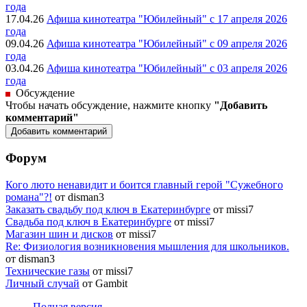
года
17.04.26
Афиша кинотеатра "Юбилейный" c 17 апреля 2026
года
09.04.26
Афиша кинотеатра "Юбилейный" c 09 апреля 2026
года
03.04.26
Афиша кинотеатра "Юбилейный" c 03 апреля 2026
года
Обсуждение
Чтобы начать обсуждение, нажмите кнопку
"Добавить
комментарий"
Форум
Кого люто ненавидит и боится главный герой "Сужебного
романа"?!
от disman3
Заказать свадьбу под ключ в Екатеринбурге
от missi7
Cвадьба под ключ в Екатеринбурге
от missi7
Магазин шин и дисков
от missi7
Re: Физиология возникновения мышления для школьников.
от disman3
Технические газы
от missi7
Личный случай
от Gambit
Полная версия