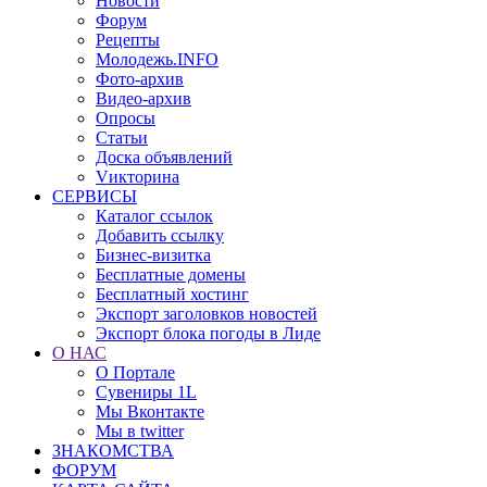
Новости
Форум
Рецепты
Молодежь.INFO
Фото-архив
Видео-архив
Опросы
Статьи
Доска объявлений
Vикторина
СЕРВИСЫ
Каталог ссылок
Добавить ссылку
Бизнес-визитка
Бесплатные домены
Бесплатный хостинг
Экспорт заголовков новостей
Экспорт блока погоды в Лиде
О НАС
О Портале
Сувениры 1L
Мы Вконтакте
Мы в twitter
ЗНАКОМСТВА
ФОРУМ