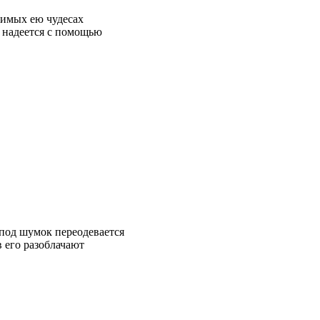
римых ею чудесах
 надеется с помощью
под шумок переодевается
в его разоблачают