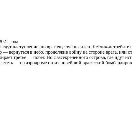
 ведут наступление, но враг еще очень силен. Летчик-истребите
р — вернуться в небо, продолжив войну на стороне врага, или о
ирает третье — побег. Но с засекреченного острова, где идут и
о улететь — на аэродроме стоит новейший вражеский бомбардиро