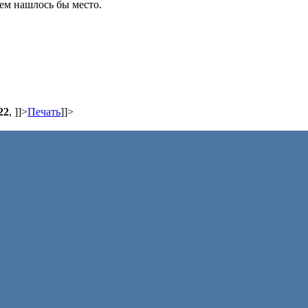
ем нашлось бы место.
22
,
]]>
Печать
]]>