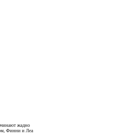
начинают жадно
том, Финни и Леа