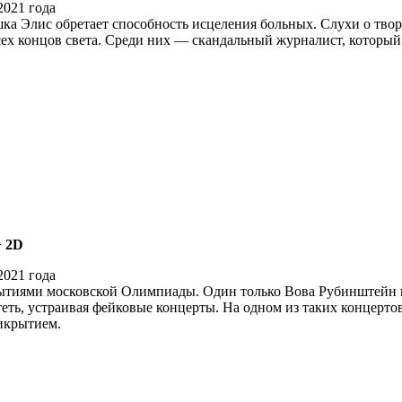
а Элис обретает способность исцеления больных. Слухи о тво
сех концов света. Среди них — скандальный журналист, который
+ 2D
событиями московской Олимпиады. Один только Вова Рубинштейн 
атеть, устраивая фейковые концерты. На одном из таких концерто
рикрытием.