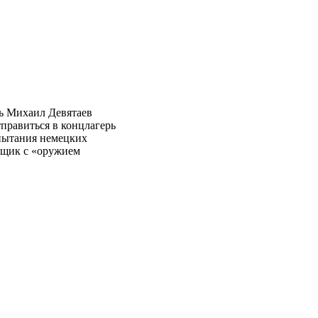
ль Михаил Девятаев
тправиться в концлагерь
спытания немецких
вщик с «оружием