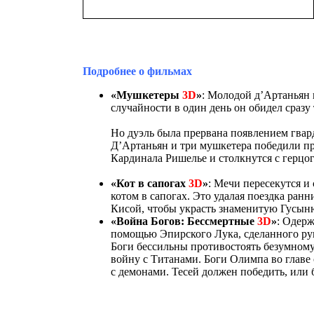
Подробнее о фильмах
«Мушкетеры
3D
»
: Молодой д’Артаньян 
случайности в один день он обидел сразу
Но дуэль была прервана появлением гвард
Д’Артаньян и три мушкетера победили пр
Кардинала Ришелье и столкнутся с герцо
«
Кот в сапогах
3D
»
:
Мечи пересекутся и
котом в сапогах. Это удалая поездка ранн
Кисой, чтобы украсть знаменитую Гусын
«Война Богов: Бессмертные
3D
»
:
Одерж
помощью Эпирского Лука, сделанного рук
Боги бессильны противостоять безумному
войну с Титанами. Боги Олимпа во главе
с демонами. Тесей должен победить, или