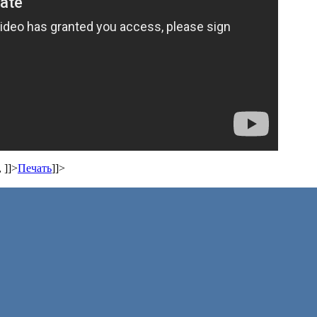
,
]]>
Печать
]]>