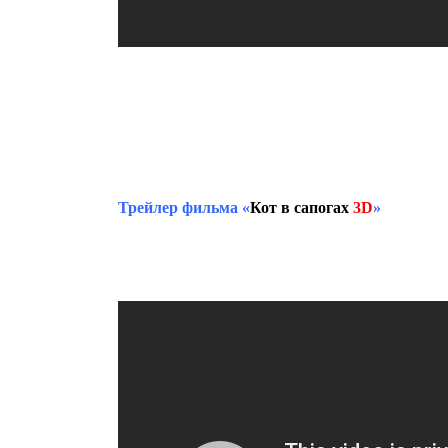
Трейлер фильма
«
Кот в сапогах
3D
»