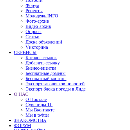
Новости
Форум
Рецепты
Молодежь.INFO
Фото-архив
Видео-архив
Опросы
Статьи
Доска объявлений
Vикторина
СЕРВИСЫ
Каталог ссылок
Добавить ссылку
Бизнес-визитка
Бесплатные домены
Бесплатный хостинг
Экспорт заголовков новостей
Экспорт блока погоды в Лиде
О НАС
О Портале
Сувениры 1L
Мы Вконтакте
Мы в twitter
ЗНАКОМСТВА
ФОРУМ