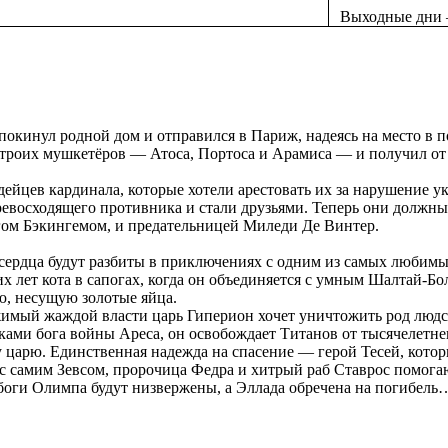
Выходные дни 
покинул родной дом и отправился в Париж, надеясь на место в 
 троих мушкетёров — Атоса, Портоса и Арамиса — и получил от 
ейцев кардинала, которые хотели арестовать их за нарушение ука
евосходящего противника и стали друзьями. Теперь они должны
гом Бэкингемом, и предательницей Миледи Де Винтер.
 сердца будут разбиты в приключениях с одним из самых любим
их лет кота в сапогах, когда он объединяется с умным Шалтай-Б
ю, несущую золотые яйца.
имый жаждой власти царь Гиперион хочет уничтожить род людск
ами бога войны Ареса, он освобождает Титанов от тысячелетнего
 царю. Единственная надежда на спасение — герой Тесей, кото
 с самим Зевсом, пророчица Федра и хитрый раб Ставрос помога
 боги Олимпа будут низвержены, а Эллада обречена на погибель