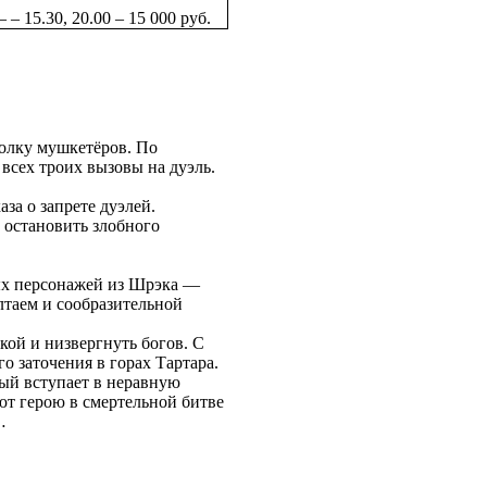
–
–
15.30
,
20.00
– 15 000 руб.
полку мушкетёров. По
всех троих вызовы на дуэль.
за о запрете дуэлей.
 остановить злобного
ых персонажей из Шрэка —
олтаем и сообразительной
ой и низвергнуть богов. С
 заточения в горах Тартара.
рый вступает в неравную
ют герою в смертельной битве
…