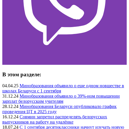
В этом разделе:
04.04.25
Минобразования объявило о еще одном новшестве в
школах Беларуси с 1 сентября
31.12.24
Минобразования объявило о 39%-ном повышении
зарплат белорусским учителям
28.12.24
Минобразования Беларуси опубликовало график
проведения ЦТ в 2025 году
16.12.24
Совмин запретил распределять белорусских
выпускников на работу на удалёнке
18.07.24
С 1 сентября десятиклассники начнут изучать новую