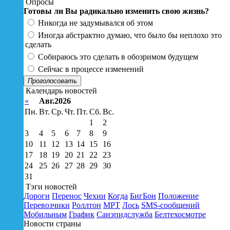
Опросы
Готовы ли Вы радикально изменить свою жизнь?
Никогда не задумывался об этом
Иногда абстрактно думаю, что было бы неплохо это
сделать
Собираюсь это сделать в обозримом будущем
Сейчас в процессе изменений
Проголосовать
Календарь новостей
«
Авг.2026
Пн.
Вт.
Ср.
Чт.
Пт.
Сб.
Вс.
1
2
3
4
5
6
7
8
9
10
11
12
13
14
15
16
17
18
19
20
21
22
23
24
25
26
27
28
29
30
31
Тэги новостей
Дороги
Перенос
Чехии
Когда
БигБон
Положение
Перевозчики
Роллтон
МРТ
Лось
SMS-сообщений
Мобильным
График
Санэпидслужба
Белтехосмотре
Новости страны