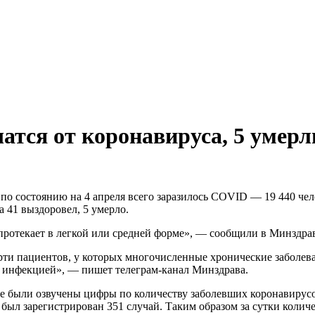
чатся от коронавируса, 5 умерл
по состоянию на 4 апреля всего заразилось COVID — 19 440 чел
а 41 выздоровел, 5 умерло.
протекает в легкой или средней форме», — сообщили в Минздра
рти пациентов, у которых многочисленные хронические заболев
 инфекцией», — пишет телеграм-канал Минздрава.
ве были озвучены цифры по количеству заболевших коронавирус
а был зарегистрирован 351 случай. Таким образом за сутки колич