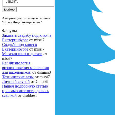
Лида".
Войти
Авторизация с помощью сервиса
"Новая Лида. Авторизация".
Форумы
Заказать свадьбу под ключ в
Екатеринбурге
от missi7
Cвадьба под ключ в
Екатеринбурге
от missi7
Магазин шин и дисков
от
missi7
Re: Физиология
возникновения мышления
для школьников.
от disman3
Технические газы
от missi7
Личный случай
от Gambit
Нашёл подробную статью
про самозанятость, делюсь
ссылкой
от drobbest