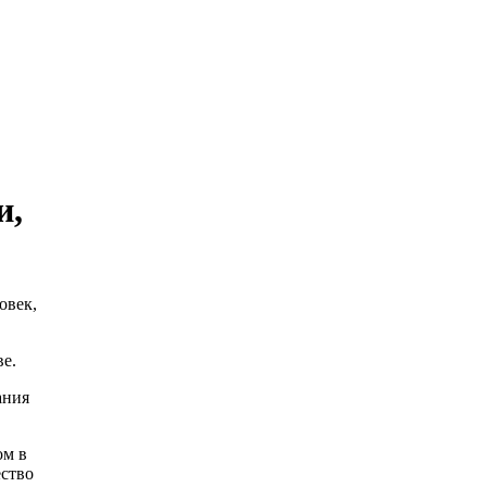
и,
овек,
ве.
ания
ом в
ество