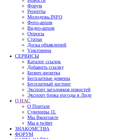
Новости
Форум
Рецепты
Молодежь.INFO
Фото-архив
Видео-архив
Опросы
Статьи
Доска объявлений
Vикторина
СЕРВИСЫ
Каталог ссылок
Добавить ссылку
Бизнес-визитка
Бесплатные домены
Бесплатный хостинг
Экспорт заголовков новостей
Экспорт блока погоды в Лиде
О НАС
О Портале
Сувениры 1L
Мы Вконтакте
Мы в twitter
ЗНАКОМСТВА
ФОРУМ