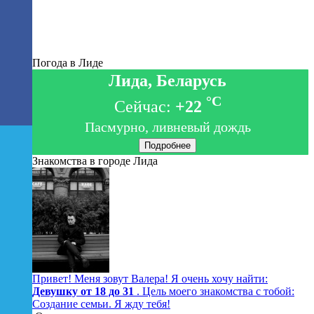
Погода в Лиде
Лида, Беларусь
°C
Сейчас:
+22
Пасмурно, ливневый дождь
Подробнее
Знакомства в городе Лида
Привет! Меня зовут Валера! Я очень хочу найти:
Девушку от 18 до 31
. Цель моего знакомства с тобой:
Создание семьи. Я жду тебя!