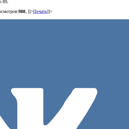
 89.
осмотров:
988
,
]]>
Печать
]]>