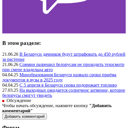
В этом разделе:
21.06.26
В Беларуси дачников будут штрафовать до 450 рублей
за растение
21.06.26
Совмин разрешил белорусам не проходить техосмотр
при смене владельца авто
04.04.25
Минобразования Беларуси назвало сроки приёма
документов в вузы в 2025 году
04.04.25
С 5 апреля в Беларуси снова подорожает топливо
27.03.25
На выходных ожидается солнечное затмение, которое
белорусы смогут увидеть
Обсуждение
Чтобы начать обсуждение, нажмите кнопку
"Добавить
комментарий"
Форум