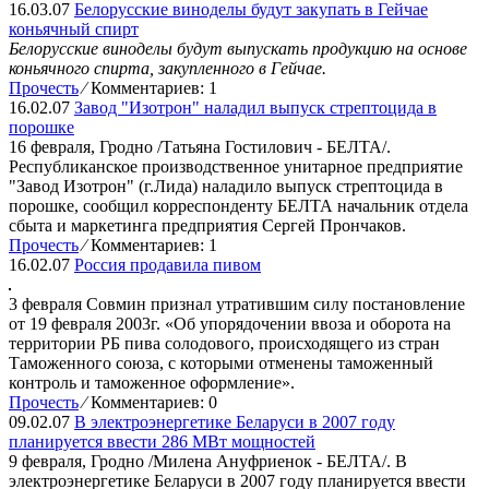
16.03.07
Белорусские виноделы будут закупать в Гейчае
коньячный спирт
Белорусские виноделы будут выпускать продукцию на основе
коньячного спирта, закупленного в Гейчае.
Прочесть
⁄
Комментариев: 1
16.02.07
Завод "Изотрон" наладил выпуск стрептоцида в
порошке
16 февраля, Гродно /Татьяна Гостилович - БЕЛТА/.
Республиканское производственное унитарное предприятие
"Завод Изотрон" (г.Лида) наладило выпуск стрептоцида в
порошке, сообщил корреспонденту БЕЛТА начальник отдела
сбыта и маркетинга предприятия Сергей Прончаков.
Прочесть
⁄
Комментариев: 1
16.02.07
Россия продавила пивом
3 февраля Совмин признал утратившим силу постановление
от 19 февраля 2003г. «Об упорядочении ввоза и оборота на
территории РБ пива солодового, происходящего из стран
Таможенного союза, с которыми отменены таможенный
контроль и таможенное оформление».
Прочесть
⁄
Комментариев: 0
09.02.07
В электроэнергетике Беларуси в 2007 году
планируется ввести 286 МВт мощностей
9 февраля, Гродно /Милена Ануфриенок - БЕЛТА/. В
электроэнергетике Беларуси в 2007 году планируется ввести