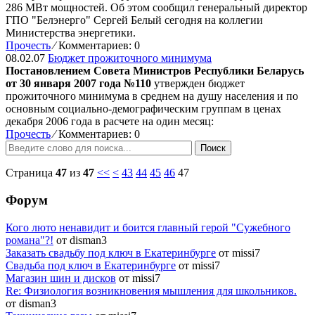
286 МВт мощностей. Об этом сообщил генеральный директор
ГПО "Белэнерго" Сергей Белый сегодня на коллегии
Министерства энергетики.
Прочесть
⁄
Комментариев: 0
08.02.07
Бюджет прожиточного минимума
Постановлением Совета Министров Республики Беларусь
от 30 января 2007 года №110
утвержден бюджет
прожиточного минимума в среднем на душу населения и по
основным социально-демографическим группам в ценах
декабря 2006 года в расчете на один месяц:
Прочесть
⁄
Комментариев: 0
Поиск
Страница
47
из
47
<<
<
43
44
45
46
47
Форум
Кого люто ненавидит и боится главный герой "Сужебного
романа"?!
от disman3
Заказать свадьбу под ключ в Екатеринбурге
от missi7
Cвадьба под ключ в Екатеринбурге
от missi7
Магазин шин и дисков
от missi7
Re: Физиология возникновения мышления для школьников.
от disman3