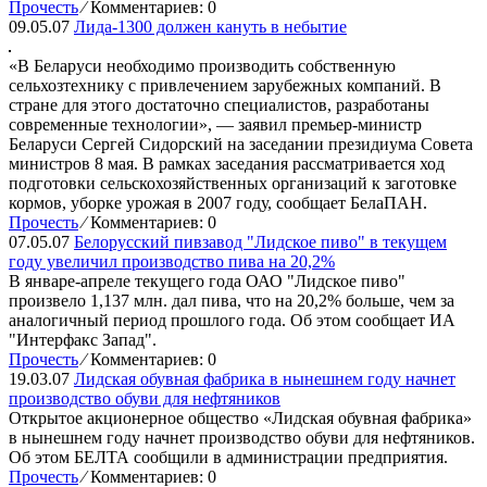
Прочесть
⁄
Комментариев: 0
09.05.07
Лида-1300 должен кануть в небытие
«В Беларуси необходимо производить собственную
сельхозтехнику с привлечением зарубежных компаний. В
стране для этого достаточно специалистов, разработаны
современные технологии», — заявил премьер-министр
Беларуси Сергей Сидорский на заседании президиума Совета
министров 8 мая. В рамках заседания рассматривается ход
подготовки сельскохозяйственных организаций к заготовке
кормов, уборке урожая в 2007 году, сообщает БелаПАН.
Прочесть
⁄
Комментариев: 0
07.05.07
Белорусский пивзавод "Лидское пиво" в текущем
году увеличил производство пива на 20,2%
В январе-апреле текущего года ОАО "Лидское пиво"
произвело 1,137 млн. дал пива, что на 20,2% больше, чем за
аналогичный период прошлого года. Об этом сообщает ИА
"Интерфакс Запад".
Прочесть
⁄
Комментариев: 0
19.03.07
Лидская обувная фабрика в нынешнем году начнет
производство обуви для нефтяников
Открытое акционерное общество «Лидская обувная фабрика»
в нынешнем году начнет производство обуви для нефтяников.
Об этом БЕЛТА сообщили в администрации предприятия.
Прочесть
⁄
Комментариев: 0