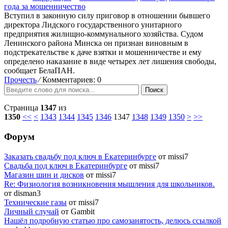
года за мошенничество
Вступил в законную силу приговор в отношении бывшего
директора Лидского государственного унитарного
предприятия жилищно-коммунального хозяйства. Судом
Ленинского района Минска он признан виновным в
подстрекательстве к даче взятки и мошенничестве и ему
определено наказание в виде четырех лет лишения свободы,
сообщает БелаПАН.
Прочесть
⁄
Комментариев: 0
Поиск
Страница
1347
из
1350
<<
<
1343
1344
1345
1346
1347
1348
1349
1350
>
>>
Форум
Заказать свадьбу под ключ в Екатеринбурге
от missi7
Cвадьба под ключ в Екатеринбурге
от missi7
Магазин шин и дисков
от missi7
Re: Физиология возникновения мышления для школьников.
от disman3
Технические газы
от missi7
Личный случай
от Gambit
Нашёл подробную статью про самозанятость, делюсь ссылкой