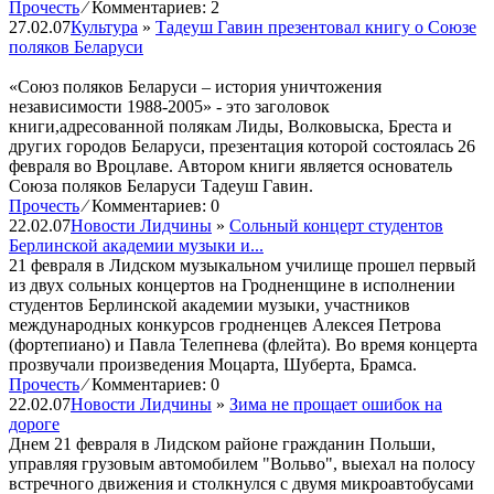
Прочесть
⁄
Комментариев: 2
27.02.07
Культура
»
Тадеуш Гавин презентовал книгу о Союзе
поляков Беларуси
«Союз поляков Беларуси – история уничтожения
независимости 1988-2005» - это заголовок
книги,адресованной полякам Лиды, Волковыска, Бреста и
других городов Беларуси, презентация которой состоялась 26
февраля во Вроцлаве. Автором книги является основатель
Союза поляков Беларуси Тадеуш Гавин.
Прочесть
⁄
Комментариев: 0
22.02.07
Новости Лидчины
»
Сольный концерт студентов
Берлинской академии музыки и...
21 февраля в Лидском музыкальном училище прошел первый
из двух сольных концертов на Гродненщине в исполнении
студентов Берлинской академии музыки, участников
международных конкурсов гродненцев Алексея Петрова
(фортепиано) и Павла Телепнева (флейта). Во время концерта
прозвучали произведения Моцарта, Шуберта, Брамса.
Прочесть
⁄
Комментариев: 0
22.02.07
Новости Лидчины
»
Зима не прощает ошибок на
дороге
Днем 21 февраля в Лидском районе гражданин Польши,
управляя грузовым автомобилем "Вольво", выехал на полосу
встречного движения и столкнулся с двумя микроавтобусами