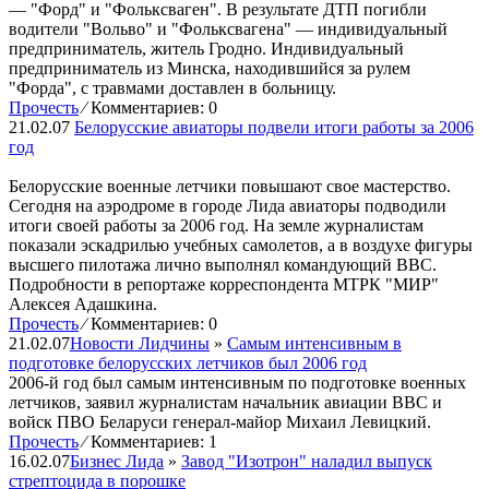
— "Форд" и "Фольксваген". В результате ДТП погибли
водители "Вольво" и "Фольксвагена" — индивидуальный
предприниматель, житель Гродно. Индивидуальный
предприниматель из Минска, находившийся за рулем
"Форда", с травмами доставлен в больницу.
Прочесть
⁄
Комментариев: 0
21.02.07
Белорусские авиаторы подвели итоги работы за 2006
год
Белорусские военные летчики повышают свое мастерство.
Сегодня на аэродроме в городе Лида авиаторы подводили
итоги своей работы за 2006 год. На земле журналистам
показали эскадрилью учебных самолетов, а в воздухе фигуры
высшего пилотажа лично выполнял командующий ВВС.
Подробности в репортаже корреспондента МТРК "МИР"
Алексея Адашкина.
Прочесть
⁄
Комментариев: 0
21.02.07
Новости Лидчины
»
Cамым интенсивным в
подготовке белорусских летчиков был 2006 год
2006-й год был самым интенсивным по подготовке военных
летчиков, заявил журналистам начальник авиации ВВС и
войск ПВО Беларуси генерал-майор Михаил Левицкий.
Прочесть
⁄
Комментариев: 1
16.02.07
Бизнес Лида
»
Завод "Изотрон" наладил выпуск
стрептоцида в порошке