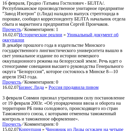
16 февраля, Гродно /Татьяна Гостилович - БЕЛТА/.
Республиканское производственное унитарное предприятие
"Завод Изотрон" (г.Лида) наладило выпуск стрептоцида в
порошке, сообщил корреспонденту БЕЛТА начальник отдела
сбыта и маркетинга предприятия Сергей Прончаков.
Прочесть
⁄
Комментариев: 1
16.02.07
Исторические реалии
»
Уникальный документ об
оккупации
В декабре прошлого года в издательстве Минского
государственного лингвистического университета вышло в
свет уникальное издание по истории немецкого
оккупационного режима на белорусской земле. Речь идет о
стенограмме совещания высшего руководства Генерального
округа “Белоруссия”, которое состоялось в Минске 8—10
апреля 1943 года.
Прочесть
⁄
Комментариев: 0
16.02.07
Бизнес Лида
»
Россия продавила пивом
3 февраля Совмин признал утратившим силу постановление
от 19 февраля 2003г. «Об упорядочении ввоза и оборота на
территории РБ пива солодового, происходящего из стран
Таможенного союза, с которыми отменены таможенный
контроль и таможенное оформление».
Прочесть
⁄
Комментариев: 0
15.02.07
Коррупция
»
Чиновник из Лиды осужден на четыре