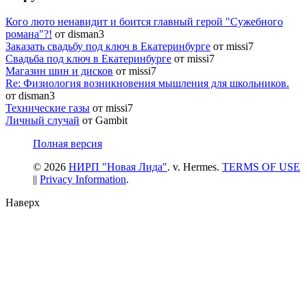
Кого люто ненавидит и боится главный герой "Сужебного
романа"?!
от disman3
Заказать свадьбу под ключ в Екатеринбурге
от missi7
Cвадьба под ключ в Екатеринбурге
от missi7
Магазин шин и дисков
от missi7
Re: Физиология возникновения мышления для школьников.
от disman3
Технические газы
от missi7
Личный случай
от Gambit
Полная версия
© 2026
НИРП "Новая Лида"
. v. Hermes.
TERMS OF USE
||
Privacy Information
.
Наверх