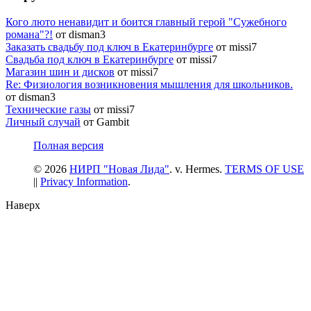
Кого люто ненавидит и боится главный герой "Сужебного
романа"?!
от disman3
Заказать свадьбу под ключ в Екатеринбурге
от missi7
Cвадьба под ключ в Екатеринбурге
от missi7
Магазин шин и дисков
от missi7
Re: Физиология возникновения мышления для школьников.
от disman3
Технические газы
от missi7
Личный случай
от Gambit
Полная версия
© 2026
НИРП "Новая Лида"
. v. Hermes.
TERMS OF USE
||
Privacy Information
.
Наверх