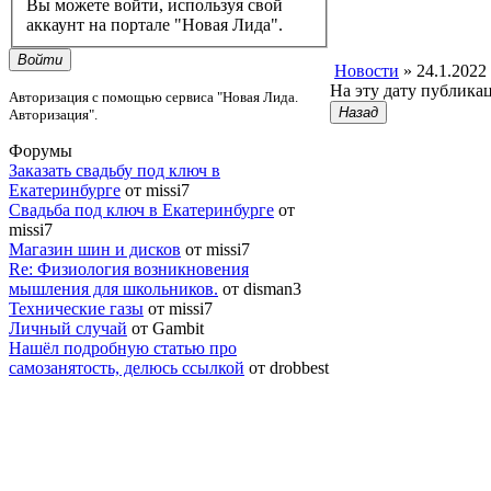
Вы можете войти, используя свой
аккаунт на портале "Новая Лида".
Войти
Новости
» 24.1.2022
На эту дату публика
Авторизация с помощью сервиса "Новая Лида.
Назад
Авторизация".
Форумы
Заказать свадьбу под ключ в
Екатеринбурге
от missi7
Cвадьба под ключ в Екатеринбурге
от
missi7
Магазин шин и дисков
от missi7
Re: Физиология возникновения
мышления для школьников.
от disman3
Технические газы
от missi7
Личный случай
от Gambit
Нашёл подробную статью про
самозанятость, делюсь ссылкой
от drobbest