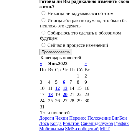
Готовы ли Вы радикально изменить свою
жизнь?
Никогда не задумывался об этом
Иногда абстрактно думаю, что было бы
неплохо это сделать
Собираюсь это сделать в обозримом
будущем
Сейчас в процессе изменений
Проголосовать
Календарь новостей
«
Янв.2022
»
Пн.
Вт.
Ср.
Чт.
Пт.
Сб.
Вс.
1
2
3
4
5
6
7
8
9
10
11
12
13
14
15
16
17
18
19
20
21
22
23
24
25
26
27
28
29
30
31
Тэги новостей
Дороги
Чехии
Перенос
Положение
БигБон
Лось
Когда
Роллтон
Санэпидслужба
График
Мобильным
SMS-сообщений
МРТ