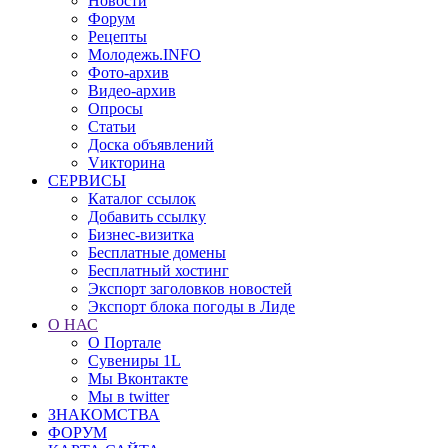
Новости
Форум
Рецепты
Молодежь.INFO
Фото-архив
Видео-архив
Опросы
Статьи
Доска объявлений
Vикторина
СЕРВИСЫ
Каталог ссылок
Добавить ссылку
Бизнес-визитка
Бесплатные домены
Бесплатный хостинг
Экспорт заголовков новостей
Экспорт блока погоды в Лиде
О НАС
О Портале
Сувениры 1L
Мы Вконтакте
Мы в twitter
ЗНАКОМСТВА
ФОРУМ