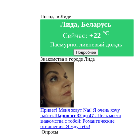
Погода в Лиде
Лида, Беларусь
°C
Сейчас:
+22
Пасмурно, ливневый дождь
Подробнее
Знакомства в городе Лида
Привет! Меня зовут Nat! Я очень хочу
найти:
Парня от 32 до 47
. Цель моего
знакомства с тобой: Романтические
отношения. Я жду тебя!
Опросы