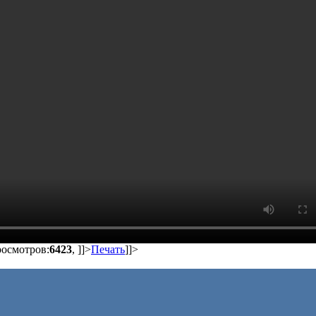
росмотров:
6423
,
]]>
Печать
]]>