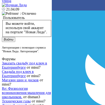
улица
21.04.09
Пользователь
Вы можете войти,
используя свой аккаунт
на портале "Новая Лида".
Войти
Авторизация с помощью сервиса
"Новая Лида. Авторизация".
Форумы
Заказать свадьбу под ключ в
Екатеринбурге
от missi7
Cвадьба под ключ в
Екатеринбурге
от missi7
Магазин шин и дисков
от
missi7
Re: Физиология
возникновения мышления для
школьников.
от disman3
Технические газы
от missi7