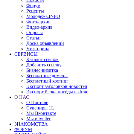
Новости
Форум
Рецепты
Молодежь.INFO
Фото-архив
Видео-архив
Опросы
Статьи
Доска объявлений
Vикторина
СЕРВИСЫ
Каталог ссылок
Добавить ссылку
Бизнес-визитка
Бесплатные домены
Бесплатный хостинг
Экспорт заголовков новостей
Экспорт блока погоды в Лиде
О НАС
О Портале
Сувениры 1L
Мы Вконтакте
Мы в twitter
ЗНАКОМСТВА
ФОРУМ