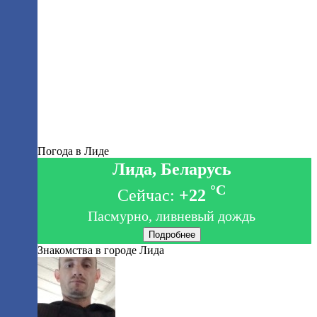
Погода в Лиде
Лида, Беларусь
°C
Сейчас:
+22
Пасмурно, ливневый дождь
Подробнее
Знакомства в городе Лида