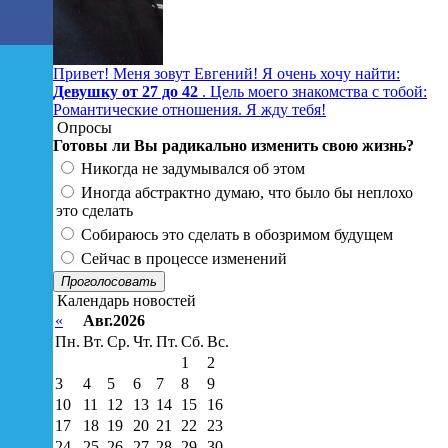
Привет! Меня зовут Евгений! Я очень хочу найти:
Девушку от 27 до 42
. Цель моего знакомства с тобой:
Романтические отношения. Я жду тебя!
Опросы
Готовы ли Вы радикально изменить свою жизнь?
Никогда не задумывался об этом
Иногда абстрактно думаю, что было бы неплохо
это сделать
Собираюсь это сделать в обозримом будущем
Сейчас в процессе изменений
Проголосовать
Календарь новостей
«
Авг.2026
Пн.
Вт.
Ср.
Чт.
Пт.
Сб.
Вс.
1
2
3
4
5
6
7
8
9
10
11
12
13
14
15
16
17
18
19
20
21
22
23
24
25
26
27
28
29
30