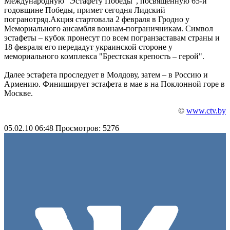
Международную "Эстафету Победы", посвященную 65-й
годовщине Победы, примет сегодня Лидский
погранотряд.Акция стартовала 2 февраля в Гродно у
Мемориального ансамбля воинам-пограничникам. Символ
эстафеты – кубок пронесут по всем погранзаставам страны и
18 февраля его передадут украинской стороне у
мемориального комплекса "Брестская крепость – герой".
Далее эстафета проследует в Молдову, затем – в Россию и
Армению. Финиширует эстафета в мае в на Поклонной горе в
Москве.
©
www.ctv.by
05.02.10 06:48
Просмотров: 5276