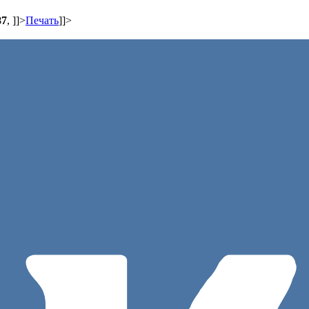
87
,
]]>
Печать
]]>