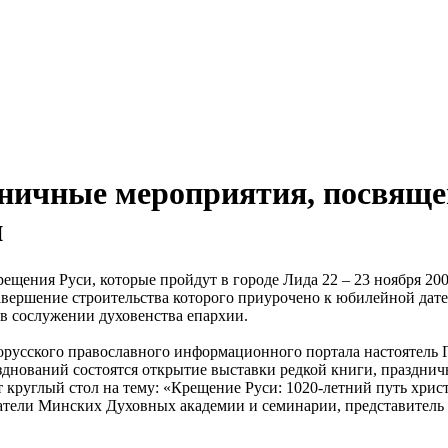
дничные мероприятия, посвяще
и
рещения Руси, которые пройдут в городе Лида 22 – 23 ноября 200
авершение строительства которого приурочено к юбилейной дате
в сослужении духовенства епархии.
орусского православного информационного портала настоятель 
зднований состоятся открытие выставки редкой книги, праздни
круглый стол на тему: «Крещение Руси: 1020-летний путь христ
ватели Минских Духовных академии и семинарии, представитель