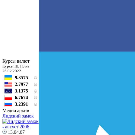
Курсы валют
Курсы НБ РБ на
26.02.2022
9.3575
2.7977
3.1375
6.7674
3.2391
Медиа архив
Лидский замок
13.04.07