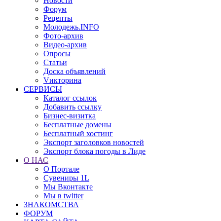
Новости
Форум
Рецепты
Молодежь.INFO
Фото-архив
Видео-архив
Опросы
Статьи
Доска объявлений
Vикторина
СЕРВИСЫ
Каталог ссылок
Добавить ссылку
Бизнес-визитка
Бесплатные домены
Бесплатный хостинг
Экспорт заголовков новостей
Экспорт блока погоды в Лиде
О НАС
О Портале
Сувениры 1L
Мы Вконтакте
Мы в twitter
ЗНАКОМСТВА
ФОРУМ