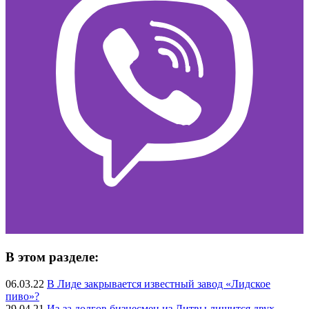
В этом разделе:
06.03.22
В Лиде закрывается известный завод «Лидское
пиво»?
29.04.21
Из-за долгов бизнесмен из Литвы лишится двух