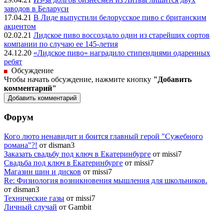
заводов в Беларуси
17.04.21
В Лиде выпустили белорусское пиво с британским
акцентом
02.02.21
Лидское пиво воссоздало один из старейших сортов
компании по случаю ее 145-летия
24.12.20
«Лидское пиво» наградило стипендиями одаренных
ребят
Обсуждение
Чтобы начать обсуждение, нажмите кнопку
"Добавить
комментарий"
Форум
Кого люто ненавидит и боится главный герой "Сужебного
романа"?!
от disman3
Заказать свадьбу под ключ в Екатеринбурге
от missi7
Cвадьба под ключ в Екатеринбурге
от missi7
Магазин шин и дисков
от missi7
Re: Физиология возникновения мышления для школьников.
от disman3
Технические газы
от missi7
Личный случай
от Gambit