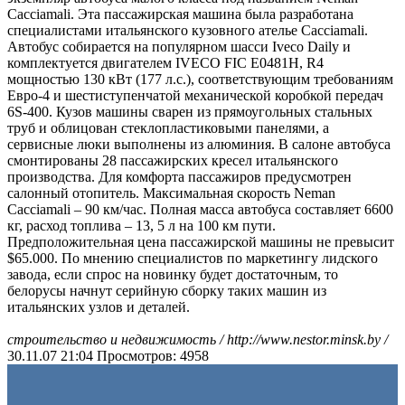
Cacciamali. Эта пассажирская машина была разработана
специалистами итальянского кузовного ателье Cacciamali.
Автобус собирается на популярном шасси Iveco Daily и
комплектуется двигателем IVECO FIC E0481H, R4
мощностью 130 кВт (177 л.с.), соответствующим требованиям
Евро-4 и шестиступенчатой механической коробкой передач
6S-400. Кузов машины сварен из прямоугольных стальных
труб и облицован стеклопластиковыми панелями, а
сервисные люки выполнены из алюминия. В салоне автобуса
смонтированы 28 пассажирских кресел итальянского
производства. Для комфорта пассажиров предусмотрен
салонный отопитель. Максимальная скорость Neman
Cacciamali – 90 км/час. Полная масса автобуса составляет 6600
кг, расход топлива – 13, 5 л на 100 км пути.
Предположительная цена пассажирской машины не превысит
$65.000. По мнению специалистов по маркетингу лидского
завода, если спрос на новинку будет достаточным, то
белорусы начнут серийную сборку таких машин из
итальянских узлов и деталей.
строительство и недвижимость / http://www.nestor.minsk.by /
30.11.07 21:04
Просмотров: 4958