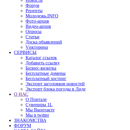
Новости
Форум
Рецепты
Молодежь.INFO
Фото-архив
Видео-архив
Опросы
Статьи
Доска объявлений
Vикторина
СЕРВИСЫ
Каталог ссылок
Добавить ссылку
Бизнес-визитка
Бесплатные домены
Бесплатный хостинг
Экспорт заголовков новостей
Экспорт блока погоды в Лиде
О НАС
О Портале
Сувениры 1L
Мы Вконтакте
Мы в twitter
ЗНАКОМСТВА
ФОРУМ