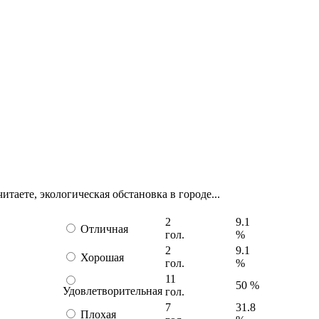
итаете, экологическая обстановка в городе...
2
9.1
Отличная
гол.
%
2
9.1
Хорошая
гол.
%
11
50 %
Удовлетворительная
гол.
7
31.8
Плохая