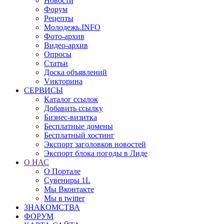
Новости
Форум
Рецепты
Молодежь.INFO
Фото-архив
Видео-архив
Опросы
Статьи
Доска объявлений
Vикторина
СЕРВИСЫ
Каталог ссылок
Добавить ссылку
Бизнес-визитка
Бесплатные домены
Бесплатный хостинг
Экспорт заголовков новостей
Экспорт блока погоды в Лиде
О НАС
О Портале
Сувениры 1L
Мы Вконтакте
Мы в twitter
ЗНАКОМСТВА
ФОРУМ