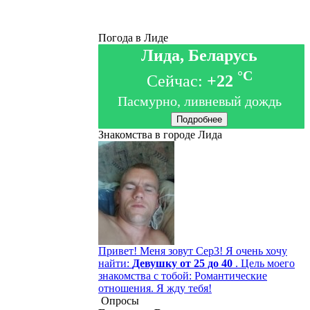
Погода в Лиде
Лида, Беларусь
°C
Сейчас:
+22
Пасмурно, ливневый дождь
Подробнее
Знакомства в городе Лида
Привет! Меня зовут Сер3! Я очень хочу
найти:
Девушку от 25 до 40
. Цель моего
знакомства с тобой: Романтические
отношения. Я жду тебя!
Опросы