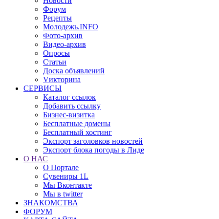
Новости
Форум
Рецепты
Молодежь.INFO
Фото-архив
Видео-архив
Опросы
Статьи
Доска объявлений
Vикторина
СЕРВИСЫ
Каталог ссылок
Добавить ссылку
Бизнес-визитка
Бесплатные домены
Бесплатный хостинг
Экспорт заголовков новостей
Экспорт блока погоды в Лиде
О НАС
О Портале
Сувениры 1L
Мы Вконтакте
Мы в twitter
ЗНАКОМСТВА
ФОРУМ