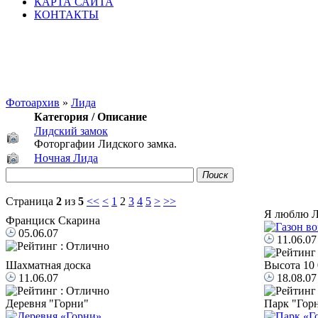
КАРТА САЙТА
КОНТАКТЫ
Фотоархив
»
Лида
Категория / Описание
Лидский замок
Фоторгафии Лидского замка.
Ночная Лида
Поиск
Страница
2
из
5
<<
<
1
2
3
4
5
>
>>
Я люблю Л
Франциск Скарина
05.06.07
11.06.07
Шахматная доска
Высота 10 
11.06.07
18.08.07
Деревня "Горни"
Парк "Горн