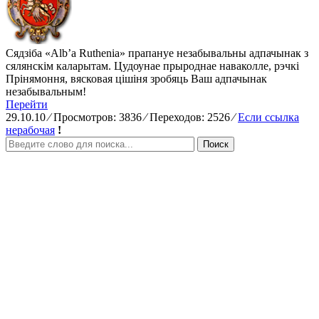
Сядзіба «Alb’a Ruthenia» прапануе незабывальны адпачынак з
сялянскім каларытам. Цудоунае прыроднае наваколле, рэчкі
Прінямоння, вясковая цішіня зробяць Ваш адпачынак
незабывальным!
Перейти
29.10.10
⁄
Просмотров: 3836
⁄
Переходов: 2526
⁄
Если ссылка
нерабочая
!
Поиск