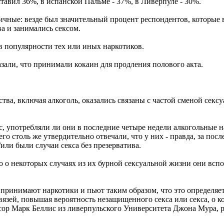
ставил 36%, в испанской Пальме - 37%, в Ливерпуле - 30%.
чные: везде был значительный процент респондентов, которые в
а и занимались сексом.
в популярности тех или иных наркотиков.
зали, что принимали кокаин для продления полового акта.
ства, включая алкоголь, оказались связаны с частой сменой секс
с, употребляли ли они в последние четыре недели алкогольные 
его столь же утвердительно отвечали, что у них - правда, за посл
или были случаи секса без презерватива.
то о некоторых случаях из их бурной сексуальной жизни они всп
ринимают наркотики и пьют таким образом, что это определя
зей, повышая вероятность незащищенного секса или секса, о к
ссор Марк Беллис из ливерпульского Университета Джона Мура,