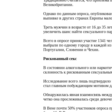
Традиционно считается, что проблема п
Великобритании.
Однако по данным опроса, опубликован
выпивке в других странах Европы мало
Треть мужчин в возрасте от 16 до 35 ле
увеличить шанс найти сексуального па
Всего в опросе принял участие 1341 ч
выбрали по одному городу в каждой из
Португалии, Словении и Чехии.
Рискованный секс
В состоянии алкогольного или наркоти
склонность к рискованным сексуальным
Исследование всего лишь подтвердило э
стал главным побуждающим мотивом для
Обнаружилась явная взаимосвязь межд
четко она прослеживалась среди девочек
В Вене почти 50% участников опроса пр