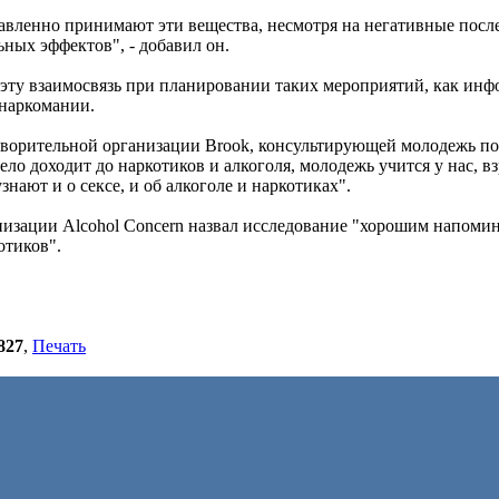
вленно принимают эти вещества, несмотря на негативные посл
ных эффектов", - добавил он.
 эту взаимосвязь при планировании таких мероприятий, как ин
 наркомании.
творительной организации Brook, консультирующей молодежь п
дело доходит до наркотиков и алкоголя, молодежь учится у нас, в
знают и о сексе, и об алкоголе и наркотиках".
изации Alcohol Concern назвал исследование "хорошим напомин
отиков".
827
,
Печать