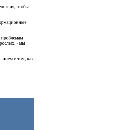
едствия, чтобы
формационные
о проблемам
зрослых, - мы
анием о том, как