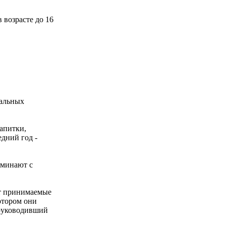
 возрасте до 16
уальных
напитки,
едний год -
оминают с
ет принимаемые
отором они
 руководивший