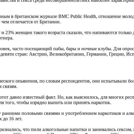
ьянства и секса среди несовершеннолетних наиболее характерна
ным в британском журнале BMC Public Health, отношение молод
 чем отличается от Британии.
т и 23% женщин такого возраста сказали, что напиваются только 
ртнера.
еловек, часто посещающий пабы, бары и ночные клубы. Для опро
 девяти стран: Австрии, Великобритании, Германии, Греции, Ис
ческого опьянения, по словам респондентов, они испытывали б
 связям.
тот давно известный факт. Но, как выяснилось, для многих рес
 того, чтобы изрядно выпить или принять наркотик.
у ранними половыми связями и употреблением наркотиков и алк
 до 16 лет.
изнались, что пили алкогольные напитки и занимались сексом, 