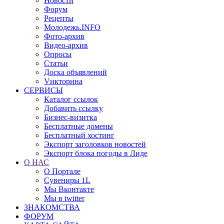
Новости
Форум
Рецепты
Молодежь.INFO
Фото-архив
Видео-архив
Опросы
Статьи
Доска объявлений
Vикторина
СЕРВИСЫ
Каталог ссылок
Добавить ссылку
Бизнес-визитка
Бесплатные домены
Бесплатный хостинг
Экспорт заголовков новостей
Экспорт блока погоды в Лиде
О НАС
О Портале
Сувениры 1L
Мы Вконтакте
Мы в twitter
ЗНАКОМСТВА
ФОРУМ