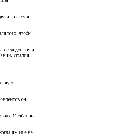
 для
ежи к сексу и
для того, чтобы
са исследователи
пании, Италии,
ольшую
пондентов он
оголя. Особенно
когда им еще не