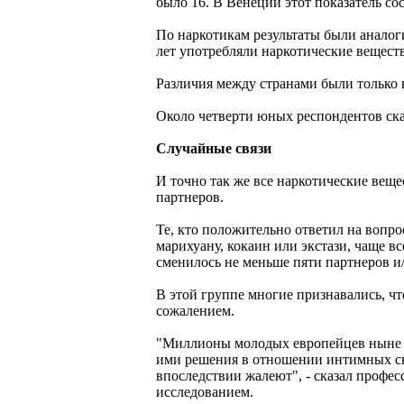
было 16. В Венеции этот показатель со
По наркотикам результаты были аналоги
лет употребляли наркотические веществ
Различия между странами были только 
Около четверти юных респондентов ска
Случайные связи
И точно так же все наркотические веще
партнеров.
Те, кто положительно ответил на вопро
марихуану, кокаин или экстази, чаще вс
сменилось не меньше пяти партнеров и/
В этой группе многие признавались, ч
сожалением.
"Миллионы молодых европейцев ныне п
ими решения в отношении интимных свя
впоследствии жалеют", - сказал профе
исследованием.